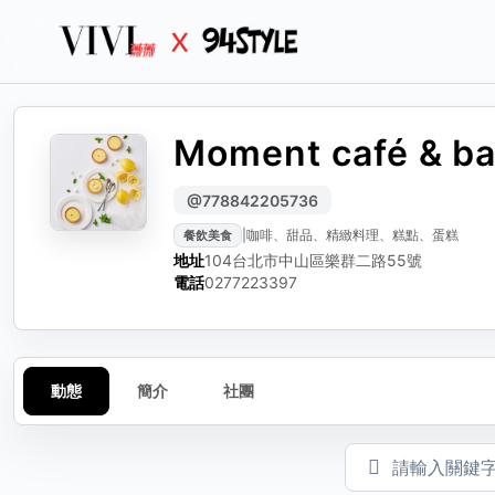
Moment café & b
生活
生活誌
生活
分
編輯動態
檢
@778842205736
|
咖啡、甜品、精緻料理、糕點、蛋糕
餐飲美食
可編輯標題、內文與圖
選擇
請選
地址
104台北市中山區樂群二路55號
動態標題（選填）
電話
0277223397
動態內容
動態
簡介
社團