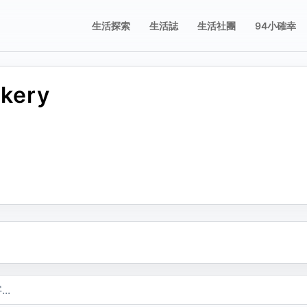
生活探索
生活誌
生活社團
94小確幸
akery
誌
誌
享這則動態
舉這則動態
片；圖片只有在按下儲存修改後才會新增、刪除或排序。
要分享的平台，或複製連結。
擇檢舉原因。送出後會寫入檢舉紀錄。
不當內容
複製
包含成人或敏感內容
不當行為
包含垃圾郵件、虛假內容或潛在的惡意軟體
不當言詞
包含辱罵或貶損內容