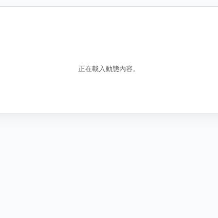
錯誤資訊
包含誤導性或虛假資訊
騷擾行為
騷擾或霸凌行為
正在載入動態內容。
其他原因
說明
圖
找不到合適分類時，請補充原因。
新增圖片
取
取消
送出檢