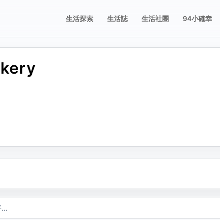
生活探索
生活誌
生活社團
94小確幸
akery
誌
誌
享這則動態
舉這則動態
片；圖片只有在按下儲存修改後才會新增、刪除或排序。
要分享的平台，或複製連結。
擇檢舉原因。送出後會寫入檢舉紀錄。
不當內容
複製
包含成人或敏感內容
不當行為
包含垃圾郵件、虛假內容或潛在的惡意軟體
不當言詞
包含辱罵或貶損內容