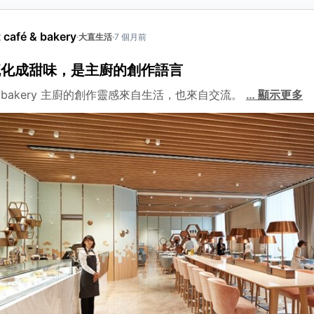
錯誤資訊
包含誤導性或虛假資訊
café & bakery
·
大直生活
·
7 個月前
騷擾行為
流化成甜味，是主廚的創作語言
騷擾或霸凌行為
fé & bakery 主廚的創作靈感來自生活，也來自交流。
…
顯示更多
其他原因
說明
圖
找不到合適分類時，請補充原因。
新增圖片
取
取消
送出檢