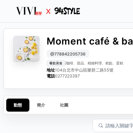
Moment café & b
生活
生活誌
生活
分
編輯動態
檢
@778842205736
|
咖啡、甜品、精緻料理、糕點、蛋糕
餐飲美食
可編輯標題、內文與圖
選擇
請選
地址
104台北市中山區樂群二路55號
動態標題（選填）
電話
0277223397
動態內容
動態
簡介
社團