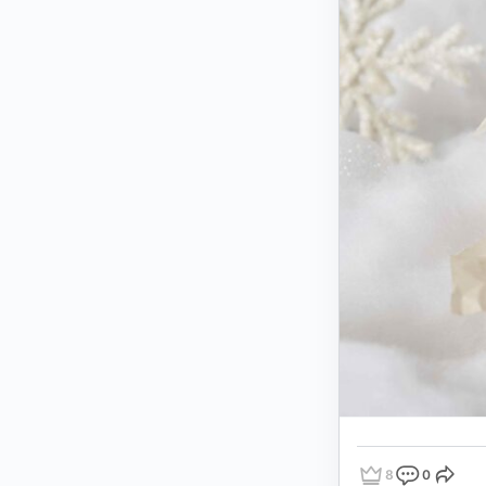
8
0
點讚
評論
分享