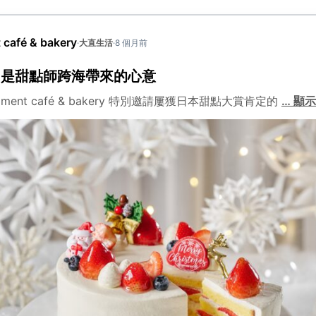
café & bakery
·
大直生活
·
8 個月前
，是甜點師跨海帶來的心意
ent café & bakery 特別邀請屢獲日本甜點大賞肯定的
…
顯示