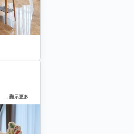
。
…
顯示更多