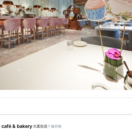
café & bakery
·
大直生活
·
7 個月前