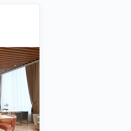
片設定讀取系統限制。
消
儲存修改
舉