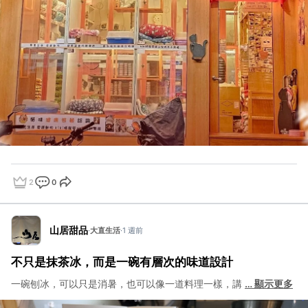
2
0
點讚
評論
分享
山居甜品
·
大直生活
·
1 週前
不只是抹茶冰，而是一碗有層次的味道設計
一碗刨冰，可以只是消暑，也可以像一道料理一樣，講
…
顯示更多