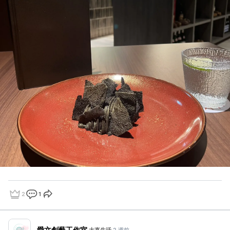
2
1
點讚
評論
分享
愛文創藝工作室
·
大直生活
·
2 週前