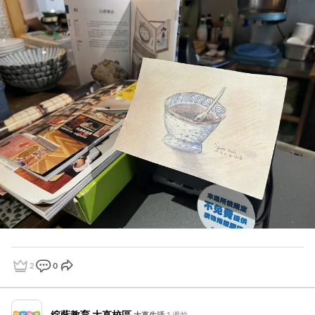
2
0
點讚
評論
分享
綻藍教育 大直校區
·
大直生活
·
1 週前