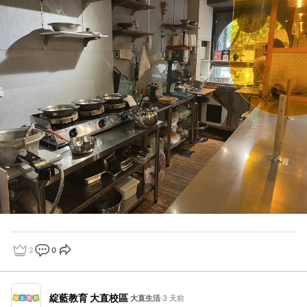
2
0
點讚
評論
分享
綻藍教育 大直校區
·
大直生活
·
3 天前