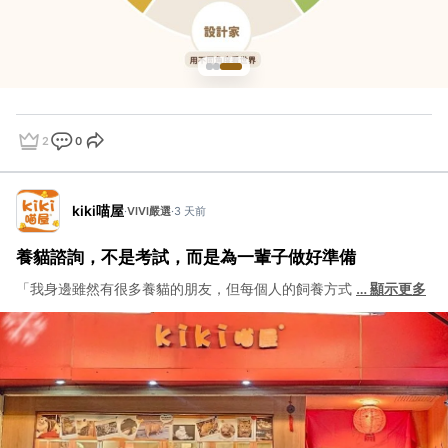
2
0
點讚
評論
分享
kiki喵屋
·
VIVI嚴選
·
3 天前
養貓諮詢，不是考試，而是為一輩子做好準備
「我身邊雖然有很多養貓的朋友，但每個人的飼養方式
…
顯示更多