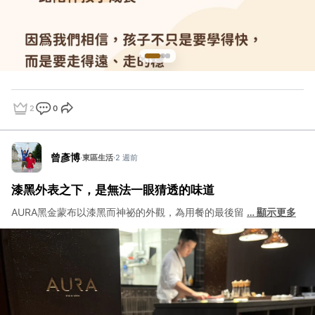
2
0
點讚
評論
分享
曾彥博
·
東區生活
·
2 週前
漆黑外表之下，是無法一眼猜透的味道
AURA黑金蒙布以漆黑而神祕的外觀，為用餐的最後留
…
顯示更多