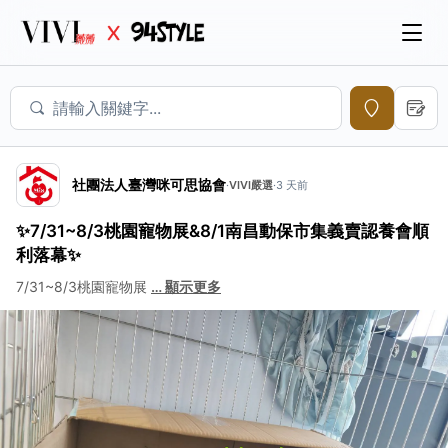
社團法人臺灣咪可思協會
·
VIVI嚴選
·
3 天前
✨7/31~8/3桃園寵物展&8/1南昌動保市集義賣認養會順
利落幕✨
7/31~8/3桃園寵物展
…
顯示更多