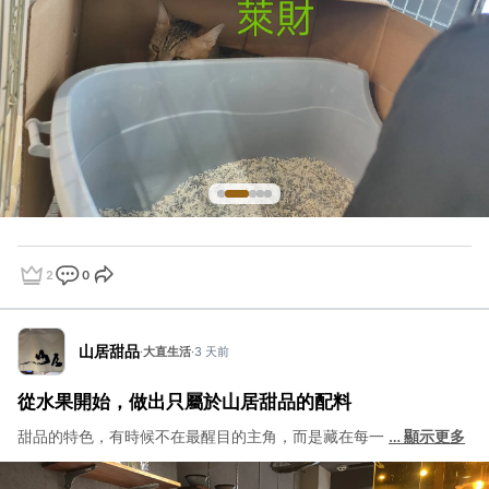
2
0
點讚
評論
分享
山居甜品
·
大直生活
·
3 天前
從水果開始，做出只屬於山居甜品的配料
甜品的特色，有時候不在最醒目的主角，而是藏在每一
…
顯示更多