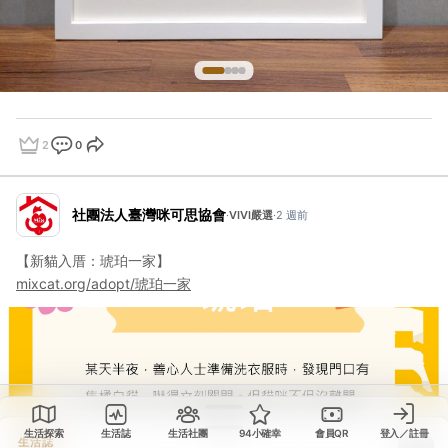
2
0
點讚
評論
分享
社團法人臺灣咪可思協會
·
VIVI嚴選
·
2 週前
【新貓入厝：琥珀一家】
mixcat.org/adopt/琥珀一家
生活誌
生活探索
生活誌
生活社團
94小確幸
會員QR
登入／註冊
分享這則動態
生活誌