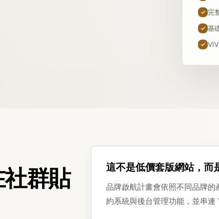
完
✓
基
✓
V
✓
這不是低價套版網站，而
在社群貼
品牌啟航計畫會依照不同品牌的
約系統與後台管理功能，並串連 