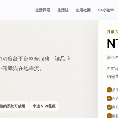
生活探索
生活誌
生活社團
94小確幸
月繳
N
兩年合
IVI薇薇平台整合服務。讓品牌
小確幸與在地導流。
即可
約完
品
✓
合
✓
預約系統可啟用
串連 VIVI薇薇
商
✓
服
✓