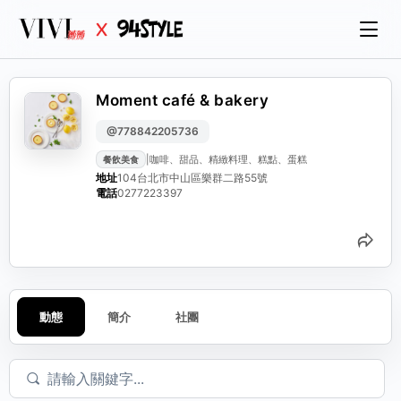
Moment café & bakery
@778842205736
|
咖啡、甜品、精緻料理、糕點、蛋糕
餐飲美食
地址
104台北市中山區樂群二路55號
電話
0277223397
分
動態
簡介
社團