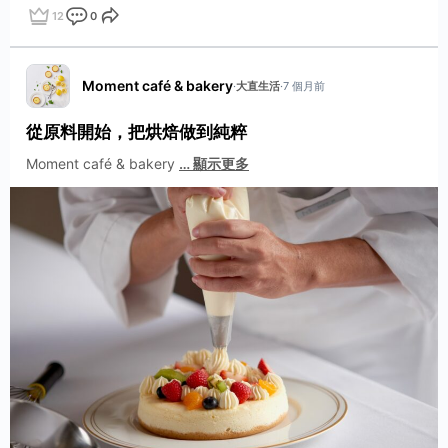
12
0
點讚
評論
分享
Moment café & bakery
·
大直生活
·
7 個月前
從原料開始，把烘焙做到純粹
Moment café & bakery
…
顯示更多