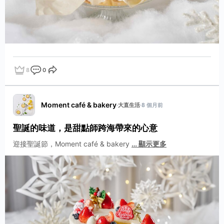
8
0
點讚
評論
分享
Moment café & bakery
·
大直生活
·
8 個月前
聖誕的味道，是甜點師跨海帶來的心意
迎接聖誕節，Moment café & bakery
…
顯示更多