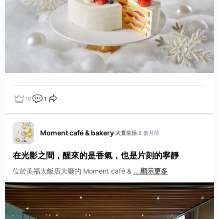
10
1
點讚
評論
分享
Moment café & bakery
·
大直生活
·
8 個月前
在光影之間，醒來的是香氣，也是片刻的寧靜
位於美福大飯店大廳的 Moment café &
…
顯示更多