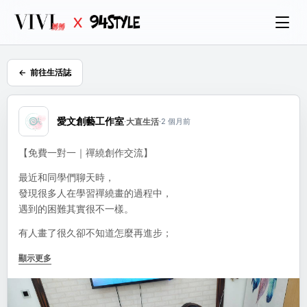
前往生活誌
愛文創藝工作室
·
大直生活
·
2 個月前
【免費一對一｜禪繞創作交流】
最近和同學們聊天時，
發現很多人在學習禪繞畫的過程中，
遇到的困難其實很不一樣。
有人畫了很久卻不知道怎麼再進步；
有人學了很多圖樣，
顯示更多
卻不知道如何變成自己的作品；
有人看到別人的作品很喜歡，