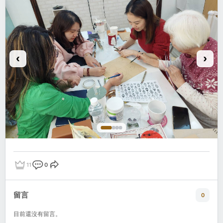
卻不知道自己該從哪裡開始；
也有人明明持續在畫，
卻越來越沒有自信。
所以最近想開放幾個免費交流名額，
透過一對一聊聊你的學習歷程、創作困擾與期待。
我也希望透過這些交流，
更了解大家在學習與創作過程中的真實想法與需求。
📌 不推銷課程
📌 不需要任何基礎
📌 線上一對一交流
📌 名額有限
如果想和我聊聊你的畫畫經驗，
11
0
點讚
評論
分享
留言：
「交流」
留言
0
我再私訊你 😊
目前還沒有留言。