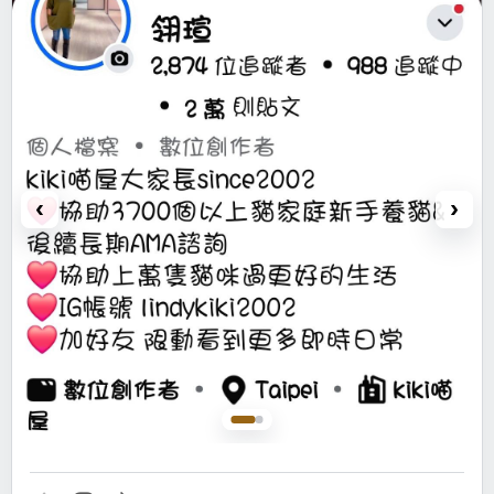
她說，就像找獸醫，你不一定要找最有名，而是要找醫德、醫術
兼具，且你能信任的。
#kiki喵屋
#主理人日常
#信任感
#生命的服務