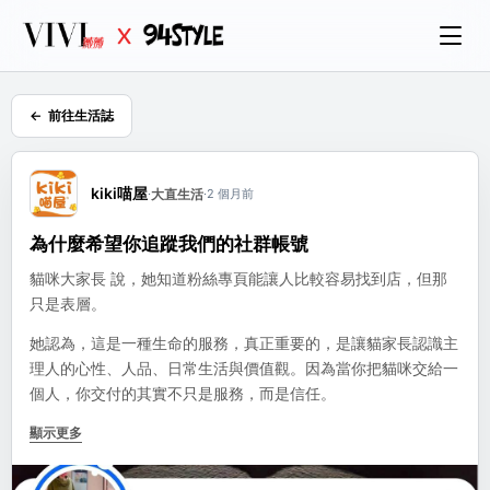
前往生活誌
kiki喵屋
·
大直生活
·
2 個月前
為什麼希望你追蹤我們的社群帳號
貓咪大家長 說，她知道粉絲專頁能讓人比較容易找到店，但那
只是表層。
她認為，這是一種生命的服務，真正重要的，是讓貓家長認識主
理人的心性、人品、日常生活與價值觀。因為當你把貓咪交給一
個人，你交付的其實不只是服務，而是信任。
在她的社群媒體上，不會只有貓咪，更不會長篇教學養貓。真正
顯示更多
的養貓問題，她更傾向在諮詢中討論。社群存在的意義，是讓大
家知道「貓咪大家長是一個怎樣的人」。