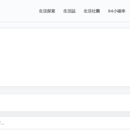
生活探索
生活誌
生活社團
94小確幸
誌
誌
享這則動態
舉這則動態
片；圖片只有在按下儲存修改後才會新增、刪除或排序。
要分享的平台，或複製連結。
擇檢舉原因。送出後會寫入檢舉紀錄。
不當內容
複製
包含成人或敏感內容
不當行為
包含垃圾郵件、虛假內容或潛在的惡意軟體
不當言詞
包含辱罵或貶損內容