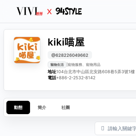
kiki喵屋
生活
生活誌
生活
分
編輯動態
檢
@628226049662
|
寵物服務、寵物用品
寵物生活
可編輯標題、內文與圖
選擇
請選
地址
104台北市中山區北安路608巷5弄3號1樓
動態標題（選填）
電話
+886-2-2532-8142
動態內容
動態
簡介
社團