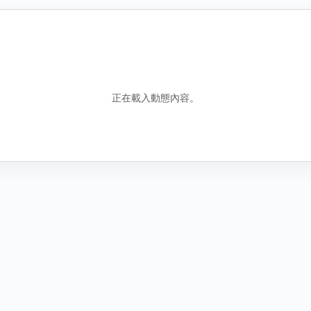
錯誤資訊
包含誤導性或虛假資訊
騷擾行為
騷擾或霸凌行為
正在載入動態內容。
其他原因
說明
圖
找不到合適分類時，請補充原因。
新增圖片
取
取消
送出檢