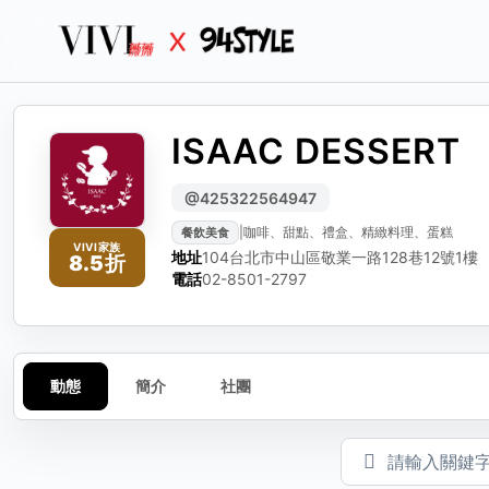
ISAAC DESSERT
生活
生活誌
生活
分
編輯動態
檢
@425322564947
|
咖啡、甜點、禮盒、精緻料理、蛋糕
餐飲美食
可編輯標題、內文與圖
選擇
請選
VIVI家族
地址
104台北市中山區敬業一路128巷12號1樓
8.5折
動態標題（選填）
電話
02-8501-2797
動態內容
動態
簡介
社團