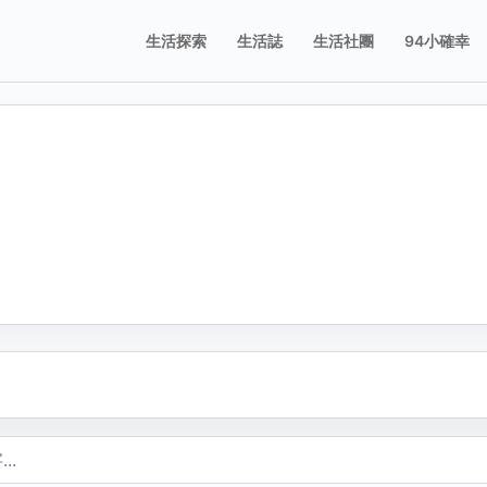
生活探索
生活誌
生活社團
94小確幸
誌
誌
享這則動態
舉這則動態
片；圖片只有在按下儲存修改後才會新增、刪除或排序。
要分享的平台，或複製連結。
擇檢舉原因。送出後會寫入檢舉紀錄。
不當內容
複製
包含成人或敏感內容
不當行為
包含垃圾郵件、虛假內容或潛在的惡意軟體
不當言詞
包含辱罵或貶損內容