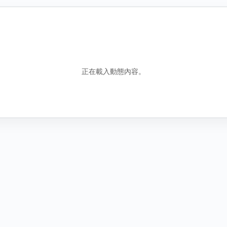
錯誤資訊
包含誤導性或虛假資訊
騷擾行為
騷擾或霸凌行為
正在載入動態內容。
其他原因
說明
圖
找不到合適分類時，請補充原因。
新增圖片
取
取消
送出檢