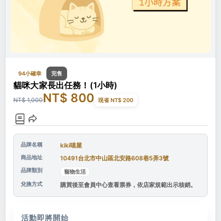
94小確幸
完售
貓咪大家長出任務！(1小時)
NT$ 800
NT$ 1,000
現省 NT$ 200
品牌名稱
kiki喵屋
商品地址
10491台北市中山區北安路608巷5弄3號
品牌類別
寵物生活
兌換方式
購買後至會員中心查看票券，依店家規範出示核銷。
活動即將開始