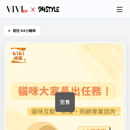
前往 94小確幸
完售