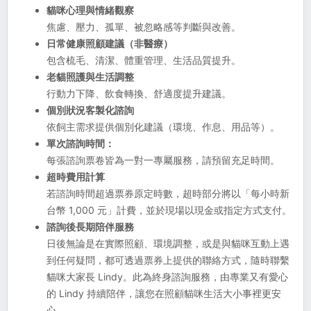
貓咪心理與情緒觀察
焦慮、壓力、孤單、被忽略感等判斷與改善。
日常健康照顧建議（非醫療）
包含梳毛、清潔、體重管理、生活品質提升。
老貓照護與生活調整
行動力下降、飲食轉換、舒適度提升建議。
個別狀況客製化諮詢
依飼主需求提供個別化建議（環境、作息、用品等）。
單次諮詢時間：
每張諮詢票卷皆為一對一專屬服務，請預留充足時間。
超時費用計算
若諮詢時間超過票券原定時數，超時部分將以「每小時新
台幣 1,000 元」計費，並於現場以現金或指定方式支付。
諮詢後長期陪伴服務
日後無論是在實際照顧、環境調整，或是與貓咪互動上遇
到任何疑問，都可透過票券上提供的聯絡方式，隨時聯繫
貓咪大家長 Lindy。此為終身諮詢服務，由專業又有愛心
的 Lindy 持續陪伴，讓您在照顧貓咪生活大小事裡更安
心。