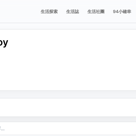
生活探索
生活誌
生活社團
94小確幸
oy
誌
誌
享這則動態
舉這則動態
片；圖片只有在按下儲存修改後才會新增、刪除或排序。
要分享的平台，或複製連結。
擇檢舉原因。送出後會寫入檢舉紀錄。
不當內容
複製
包含成人或敏感內容
不當行為
包含垃圾郵件、虛假內容或潛在的惡意軟體
不當言詞
包含辱罵或貶損內容