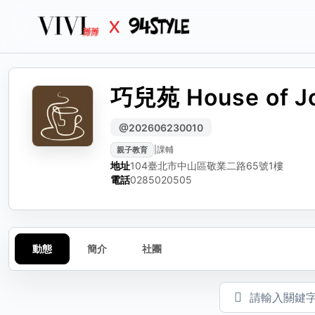
巧兒苑 House of J
生活
生活誌
生活
分
編輯動態
檢
@202606230010
|
課輔
親子教育
可編輯標題、內文與圖
選擇
請選
地址
104臺北市中山區敬業二路65號1樓
動態標題（選填）
電話
0285020505
動態內容
動態
簡介
社團