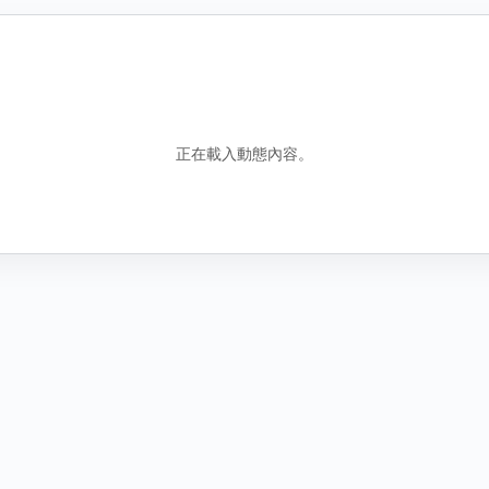
錯誤資訊
包含誤導性或虛假資訊
騷擾行為
騷擾或霸凌行為
正在載入動態內容。
其他原因
說明
圖
找不到合適分類時，請補充原因。
新增圖片
取
取消
送出檢