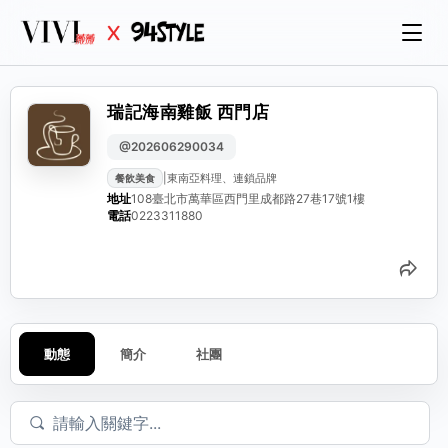
瑞記海南雞飯 西門店
@202606290034
|
東南亞料理、連鎖品牌
餐飲美食
地址
108臺北市萬華區西門里成都路27巷17號1樓
電話
0223311880
分
動態
簡介
社團