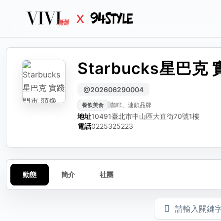
Starbucks星巴克
生活
生活誌
生活
分
編輯動態
檢
@202606290004
|
咖啡、連鎖品牌
餐飲美食
可編輯標題、內文與圖
選擇
請選
地址
10491臺北市中山區大直街70號1樓
動態標題（選填）
電話
0225325223
動態內容
動態
簡介
社團