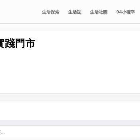
生活探索
生活誌
生活社團
94小確幸
 實踐門市
誌
誌
享這則動態
舉這則動態
片；圖片只有在按下儲存修改後才會新增、刪除或排序。
要分享的平台，或複製連結。
擇檢舉原因。送出後會寫入檢舉紀錄。
不當內容
複製
包含成人或敏感內容
不當行為
包含垃圾郵件、虛假內容或潛在的惡意軟體
不當言詞
包含辱罵或貶損內容