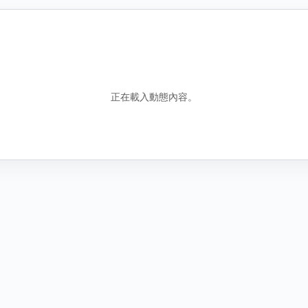
錯誤資訊
包含誤導性或虛假資訊
騷擾行為
騷擾或霸凌行為
正在載入動態內容。
其他原因
說明
圖
找不到合適分類時，請補充原因。
新增圖片
取
取消
送出檢