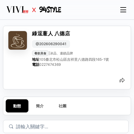
綠逗薏人 八德店
@202606290041
|
冰品、連鎖品牌
餐飲美食
地址
105臺北市松山區吉祥里八德路四段165-1號
電話
0227474369
分
動態
簡介
社團