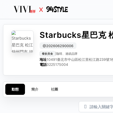
Starbucks星巴克
生活
生活誌
生活
分
編輯動態
檢
@202606290006
|
咖啡、連鎖品牌
餐飲美食
可編輯標題、內文與圖
選擇
請選
地址
10491臺北市中山區松江里松江路239號1
動態標題（選填）
電話
0225175004
動態內容
動態
簡介
社團