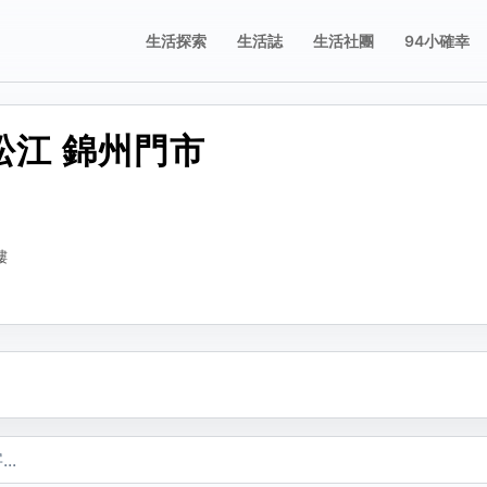
生活探索
生活誌
生活社團
94小確幸
 松江 錦州門市
誌
誌
享這則動態
舉這則動態
片；圖片只有在按下儲存修改後才會新增、刪除或排序。
要分享的平台，或複製連結。
擇檢舉原因。送出後會寫入檢舉紀錄。
樓
不當內容
複製
包含成人或敏感內容
不當行為
包含垃圾郵件、虛假內容或潛在的惡意軟體
不當言詞
包含辱罵或貶損內容