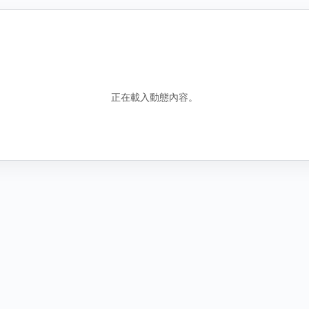
錯誤資訊
包含誤導性或虛假資訊
騷擾行為
騷擾或霸凌行為
正在載入動態內容。
其他原因
說明
圖
找不到合適分類時，請補充原因。
新增圖片
取
取消
送出檢