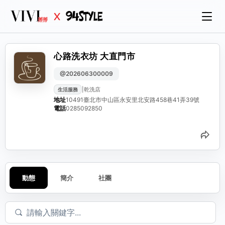
心路洗衣坊 大直門市
@202606300009
|
乾洗店
生活服務
地址
10491臺北市中山區永安里北安路458巷41弄39號
電話
0285092850
分
動態
簡介
社團