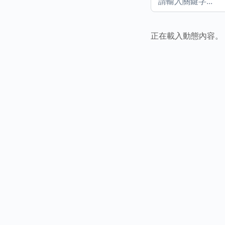
補
動態圖片
圖片設
新增圖片
正在載入動態內容。
取消
儲