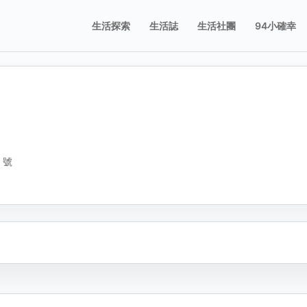
生活探索
生活誌
生活社團
94小確幸
誌
誌
享這則動態
舉這則動態
要分享的平台，或複製連結。
擇檢舉原因。送出後會寫入檢舉紀錄。
與圖片；圖片只有在按下儲存修改後才會新增、刪除或排序。
 號
不當內容
包含成人或敏感內容
不當行為
包含垃圾郵件、虛
或潛在的惡意軟體
不當言詞
包含辱罵或貶損內容
錯誤資
複製
誤導性或虛假資訊
騷擾行為
騷擾或霸凌行為
其他原因
找
適分類時，請補充原因。
動態內容