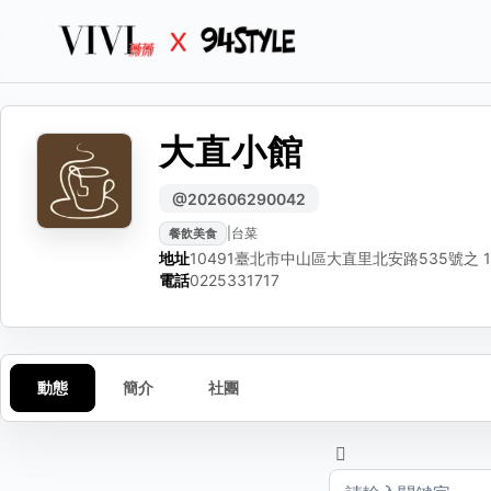
大直小館
生活
生活
生活誌
分
檢
編輯動態
@202606290042
|
台菜
餐飲美食
選擇
請選
可編輯標題、內文
地址
10491臺北市中山區大直里北安路535號之 1
電話
0225331717
容
含
合
動態
簡介
社團
動態標題（選填）