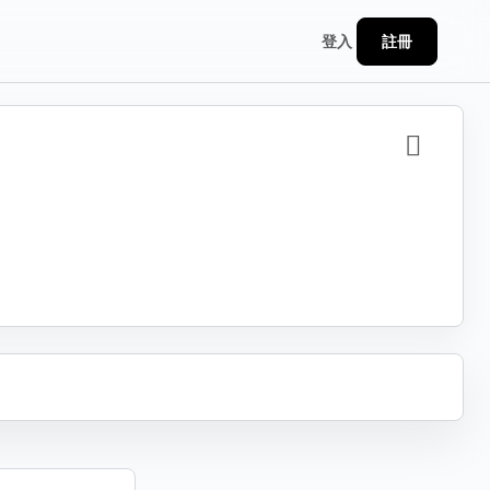
註冊
登入
分享
假內
訊
包
連結
不到