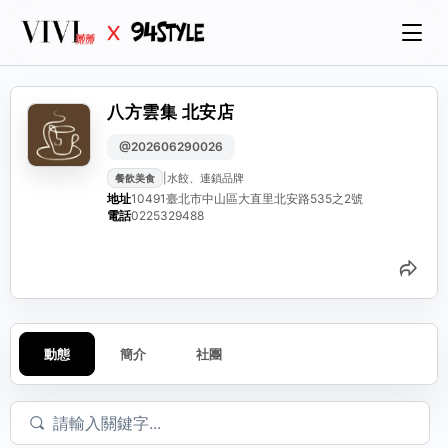
八方雲集 北安店
@202606290026
|
水餃、連鎖品牌
餐飲美食
地址
10491臺北市中山區大直里北安路535之2號
電話
0225329488
分
動態
簡介
社團