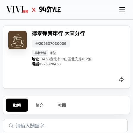
德泰彈簧床行 大直分行
@202607030009
|
床墊
居家生活
地址
10463臺北市中山區北安路612號
電話
0225328468
分
動態
簡介
社團