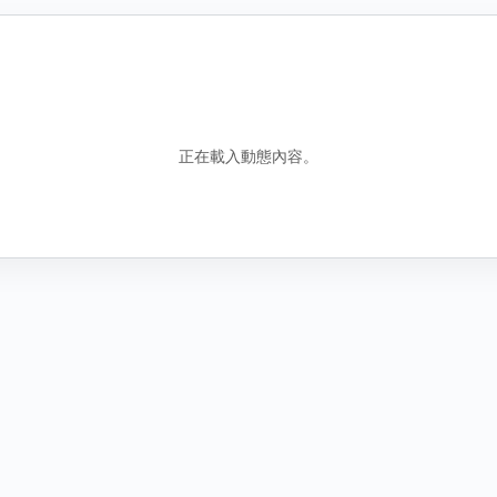
錯誤資訊
包含誤導性或虛假資訊
騷擾行為
騷擾或霸凌行為
正在載入動態內容。
其他原因
說明
圖
找不到合適分類時，請補充原因。
新增圖片
取
取消
送出檢