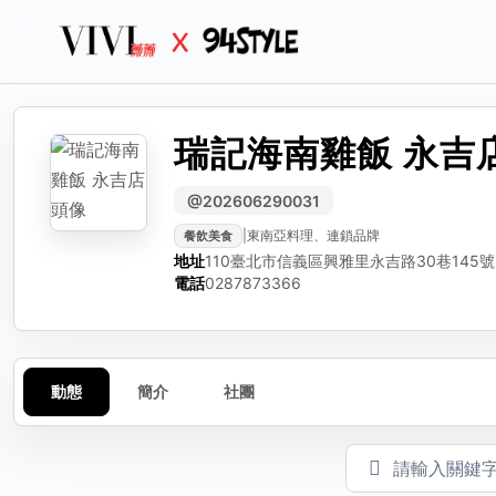
瑞記海南雞飯 永吉
生活
生活誌
生活
分
編輯動態
檢
@202606290031
|
東南亞料理、連鎖品牌
餐飲美食
可編輯標題、內文與圖
選擇
請選
地址
110臺北市信義區興雅里永吉路30巷145號
動態標題（選填）
電話
0287873366
動態內容
動態
簡介
社團