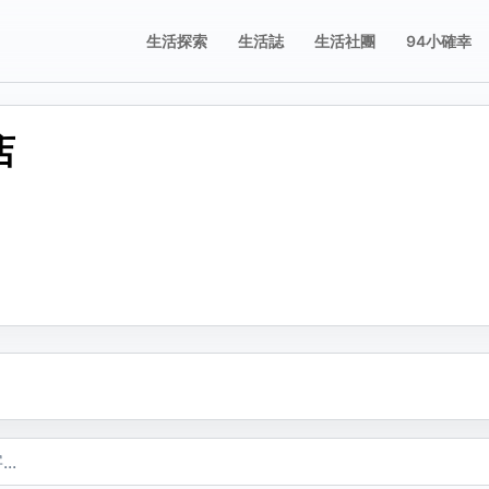
生活探索
生活誌
生活社團
94小確幸
店
誌
誌
享這則動態
舉這則動態
片；圖片只有在按下儲存修改後才會新增、刪除或排序。
要分享的平台，或複製連結。
擇檢舉原因。送出後會寫入檢舉紀錄。
不當內容
複製
包含成人或敏感內容
不當行為
包含垃圾郵件、虛假內容或潛在的惡意軟體
不當言詞
包含辱罵或貶損內容