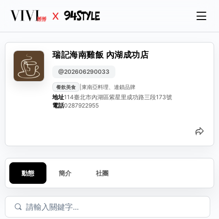
瑞記海南雞飯 內湖成功店
@202606290033
|
東南亞料理、連鎖品牌
餐飲美食
地址
114臺北市內湖區紫星里成功路三段173號
電話
0287922955
分
動態
簡介
社團