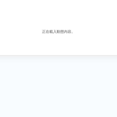
錯誤資訊
包含誤導性或虛假資訊
騷擾行為
騷擾或霸凌行為
正在載入動態內容。
其他原因
說明
圖
找不到合適分類時，請補充原因。
新增圖片
取
取消
送出檢