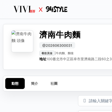
濟南牛肉麵
生活
生活誌
生活
分
編輯動態
檢
@202606300031
|
牛肉麵、麵食
餐飲美食
可編輯標題、內文與圖
選擇
請選
地址
100臺北市中正區幸市里濟南路二段60之
動態標題（選填）
動態
簡介
社團
動態內容