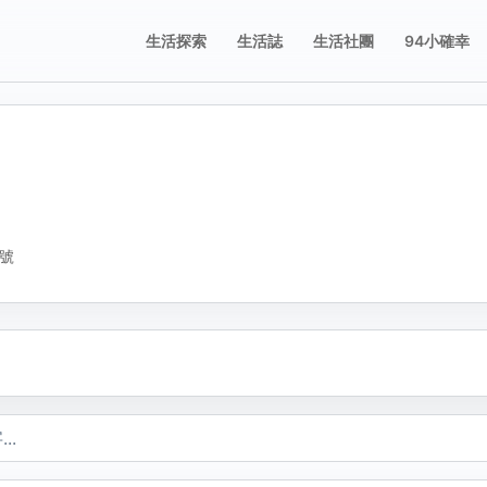
生活探索
生活誌
生活社團
94小確幸
誌
誌
享這則動態
舉這則動態
片；圖片只有在按下儲存修改後才會新增、刪除或排序。
要分享的平台，或複製連結。
擇檢舉原因。送出後會寫入檢舉紀錄。
3號
不當內容
複製
包含成人或敏感內容
不當行為
包含垃圾郵件、虛假內容或潛在的惡意軟體
不當言詞
包含辱罵或貶損內容