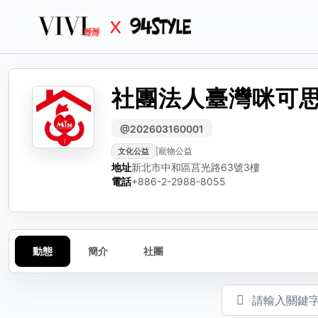
社團法人臺灣咪可
生活
生活誌
生活
分
編輯動態
檢
@202603160001
|
寵物公益
文化公益
可編輯標題、內文與圖
選擇
請選
地址
新北市中和區莒光路63號3樓
動態標題（選填）
電話
+886-2-2988-8055
動態內容
動態
簡介
社團