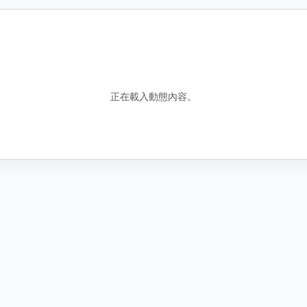
錯誤資訊
包含誤導性或虛假資訊
騷擾行為
騷擾或霸凌行為
正在載入動態內容。
其他原因
說明
圖
找不到合適分類時，請補充原因。
新增圖片
取
取消
送出檢