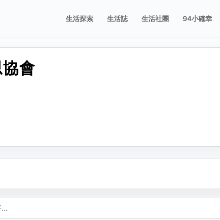
生活探索
生活誌
生活社團
94小確幸
思協會
誌
誌
享這則動態
舉這則動態
片；圖片只有在按下儲存修改後才會新增、刪除或排序。
要分享的平台，或複製連結。
擇檢舉原因。送出後會寫入檢舉紀錄。
不當內容
複製
包含成人或敏感內容
不當行為
包含垃圾郵件、虛假內容或潛在的惡意軟體
不當言詞
包含辱罵或貶損內容