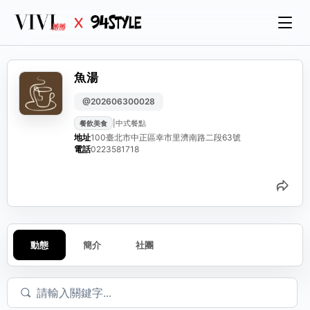
魚湯
@202606300028
|
中式餐點
餐飲美食
地址
100臺北市中正區幸市里濟南路二段63號
電話
0223581718
分
動態
簡介
社團