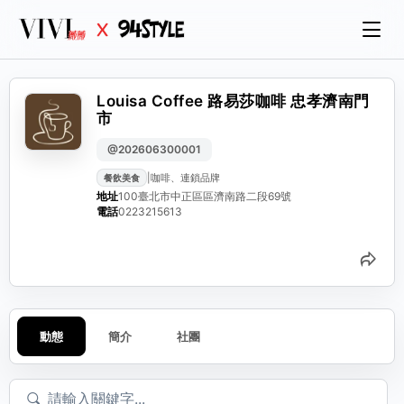
Louisa Coffee 路易莎咖啡 忠孝濟南門
市
@202606300001
|
咖啡、連鎖品牌
餐飲美食
地址
100臺北市中正區區濟南路二段69號
電話
0223215613
分
動態
簡介
社團