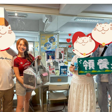
付出愛的領養人，給牠們一輩子的依靠與溫暖。
子們準備嫁妝的乾爹乾媽們❤️
持，浪浪們才能帶著滿滿祝福開啟新生活。
溫柔以待、健康平安、幸福快樂長大✨
愛