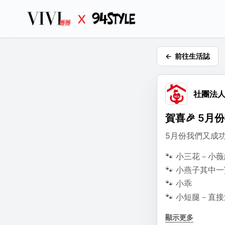
前往生活誌
生活
分
社團法
選擇
賀喜🎉 5月
5月份我們又成功
🐾 小三花－小
🐾 小燕子其中
🐾 小乖
🐾 小短腿－直
看著孩子們一個
顯示更多