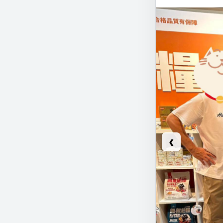
謝謝每一位願意
也特別感謝幫孩
因為有你們的支
願每個孩子都被
#無敵貓糧
#毛怪
#超汪
#皇家
#領養不棄養
#幸福畢業
#浪浪也值得被