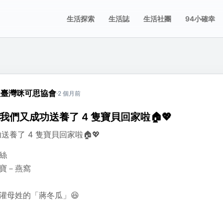
生活探索
生活誌
生活社團
94小確幸
誌
享這則動態
人臺灣咪可思協會
·
2 個月前
要分享的平台，或複製連結。
份我們又成功送養了 4 隻寶貝回家啦🏠💖
送養了 4 隻寶貝回家啦🏠💖
複製
薇絲
一寶－燕窩
接灌母姓的「蔣冬瓜」😆
個找到幸福的家，真的滿滿感動~~~