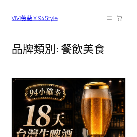
跳
至
VIVI薇薇 X 94Style
主
要
內
容
品牌類別:
餐飲美食