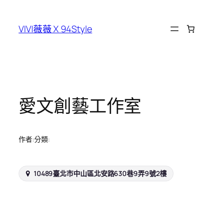
跳
至
VIVI薇薇 X 94Style
主
要
內
容
愛文創藝工作室
作者:
分類:
10489臺北市中山區北安路630巷9弄9號2樓