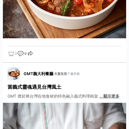
8
0
點讚
評論
分享
GMT義大利餐廳
·
大直生活
·
7 個月前
當義式靈魂遇見台灣風土
GMT 擅於將台灣在地食材的特色融入義式料理框架
…
顯示更多