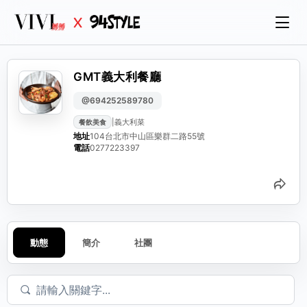
GMT義大利餐廳
@694252589780
|
義大利菜
餐飲美食
地址
104台北市中山區樂群二路55號
電話
0277223397
分
動態
簡介
社團