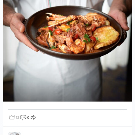
12
0
點讚
評論
分享