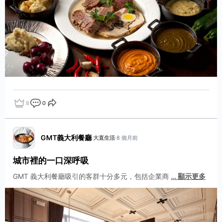
8
0
點讚
評論
分享
GMT義大利餐廳
·
大直生活
·
8 個月前
城市裡的一口深呼吸
GMT 義大利餐廳吸引的客群十分多元，包括企業商
…
顯示更多