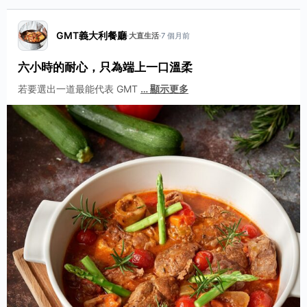
GMT義大利餐廳
·
大直生活
·
7 個月前
六小時的耐心，只為端上一口溫柔
若要選出一道最能代表 GMT
…
顯示更多