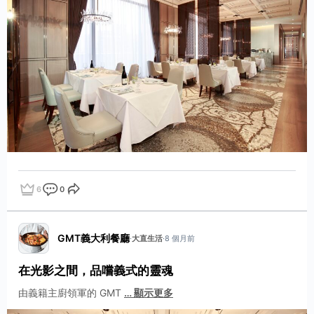
6
0
點讚
評論
分享
GMT義大利餐廳
·
大直生活
·
8 個月前
在光影之間，品嚐義式的靈魂
由義籍主廚領軍的 GMT
…
顯示更多