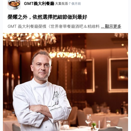
GMT義大利餐廳
·
大直生活
·
7 個月前
榮耀之外，依然選擇把細節做到最好
GMT 義大利餐廳榮獲《世界奢華餐廳酒吧＆精緻料
…
顯示更多