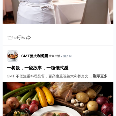
10
0
點讚
評論
分享
GMT義大利餐廳
·
大直生活
·
7 個月前
一餐飯，一段故事，一種儀式感
GMT 不僅注重料理品質，更高度重視義大利餐桌文
…
顯示更多