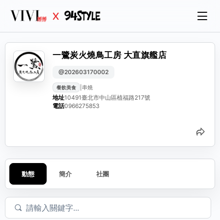
一鷺炭火燒鳥工房 大直旗艦店
@202603170002
|
串燒
餐飲美食
地址
10491臺北市中山區植福路217號
電話
0966275853
分
動態
簡介
社團