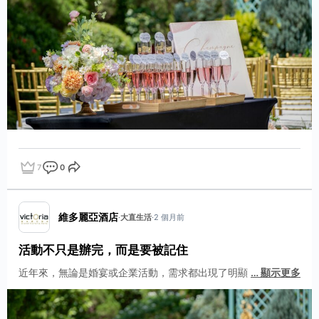
7
0
點讚
評論
分享
維多麗亞酒店
·
大直生活
·
2 個月前
活動不只是辦完，而是要被記住
近年來，無論是婚宴或企業活動，需求都出現了明顯
…
顯示更多