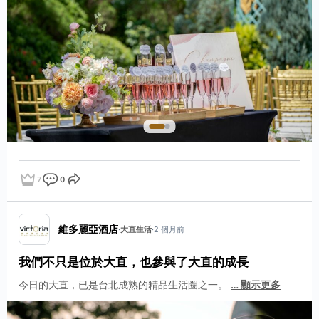
7
0
點讚
評論
分享
維多麗亞酒店
·
大直生活
·
2 個月前
我們不只是位於大直，也參與了大直的成長
今日的大直，已是台北成熟的精品生活圈之一。
…
顯示更多