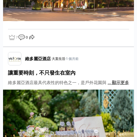
7
0
點讚
評論
分享
維多麗亞酒店
·
大直生活
·
1 個月前
讓重要時刻，不只發生在室內
維多麗亞酒店最具代表性的特色之一，是戶外花園與
…
顯示更多