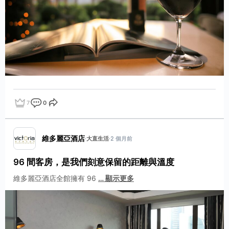
7
0
點讚
評論
分享
維多麗亞酒店
·
大直生活
·
2 個月前
96 間客房，是我們刻意保留的距離與溫度
維多麗亞酒店全館擁有 96
…
顯示更多