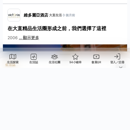
維多麗亞酒店
·
大直生活
·
3 個月前
在大直精品生活圈形成之前，我們選擇了這裡
2006
…
顯示更多
生活誌
生活探索
生活誌
生活社團
94小確幸
會員QR
登入／註冊
分享這則動態
生活誌
檢舉這則動態
選擇要分享的平台，或複製連結。
請選擇檢舉原因。送出後會寫入檢舉紀錄。
不當內容
包含成人或敏感內容
生活誌
編輯動態
複製連結
不當行為
包含垃圾郵件、虛假內容或潛在的惡意軟體
可編輯標題、內文與圖片；圖片只有在按下儲存修改後才會新增、刪除或排序。