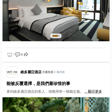
7
0
點讚
評論
分享
維多麗亞酒店
·
大直生活
·
2 個月前
能被反覆選擇，是我們最珍惜的事
來到維多麗亞酒店的客人，很難用單一標籤定義。
…
顯示更多