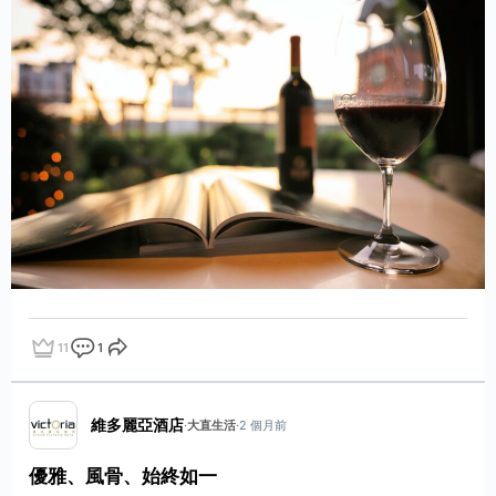
11
1
點讚
評論
分享
維多麗亞酒店
·
大直生活
·
2 個月前
優雅、風骨、始終如一