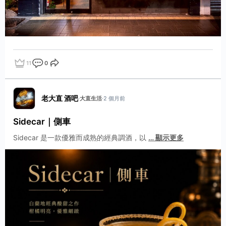
11
0
點讚
評論
分享
老大直 酒吧
·
大直生活
·
2 個月前
Sidecar｜側車
Sidecar 是一款優雅而成熟的經典調酒，以
…
顯示更多