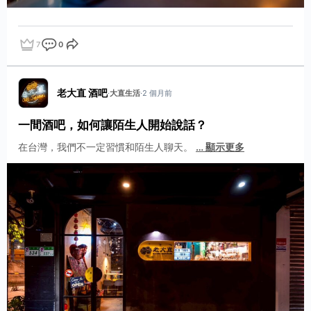
7
0
點讚
評論
分享
老大直 酒吧
·
大直生活
·
2 個月前
一間酒吧，如何讓陌生人開始說話？
在台灣，我們不一定習慣和陌生人聊天。
…
顯示更多