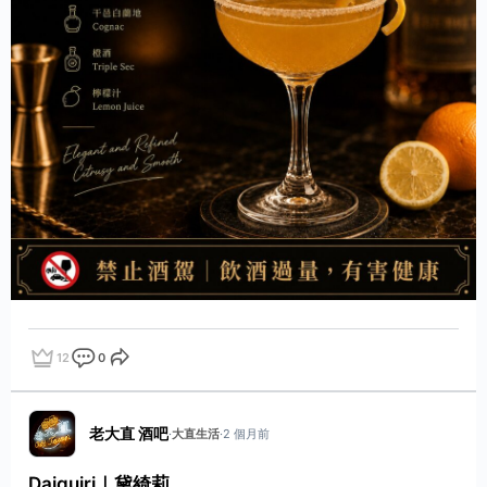
12
0
點讚
評論
分享
老大直 酒吧
·
大直生活
·
2 個月前
Daiquiri｜黛綺莉