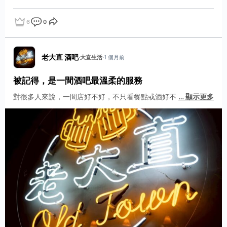
6
0
點讚
評論
分享
老大直 酒吧
·
大直生活
·
1 個月前
被記得，是一間酒吧最溫柔的服務
對很多人來說，一間店好不好，不只看餐點或酒好不
…
顯示更多