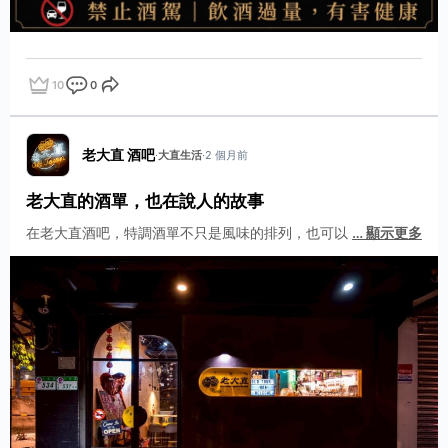
10
0
點讚
評論
分享
老大直 酒吧
·
大直生活
·
2 個月前
老大直的酒單，也在說人的故事
在老大直酒吧，特調酒單不只是風味的排列，也可以
…
顯示更多