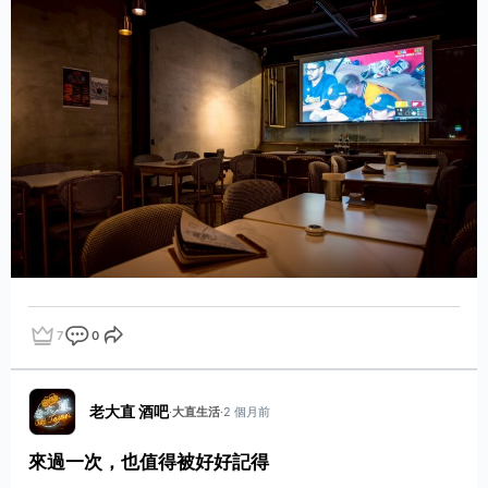
7
0
點讚
評論
分享
老大直 酒吧
·
大直生活
·
2 個月前
來過一次，也值得被好好記得