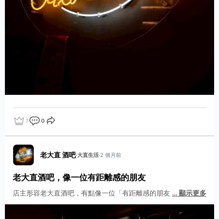
7
0
點讚
評論
分享
老大直 酒吧
·
大直生活
·
2 個月前
老大直酒吧，像一位有距離感的朋友
店主形容老大直酒吧，有點像一位「有距離感的朋友
…
顯示更多