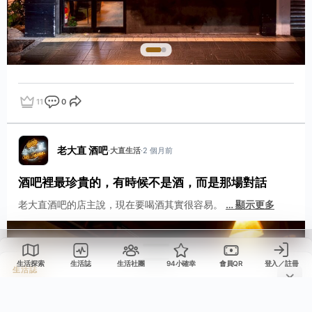
11
0
點讚
評論
分享
老大直 酒吧
·
大直生活
·
2 個月前
酒吧裡最珍貴的，有時候不是酒，而是那場對話
老大直酒吧的店主說，現在要喝酒其實很容易。
…
顯示更多
生活誌
生活探索
生活誌
生活社團
94小確幸
會員QR
登入／註冊
分享這則動態
生活誌
檢舉這則動態
選擇要分享的平台，或複製連結。