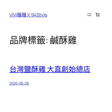
跳
至
VIVI薇薇 X 94Style
主
要
內
容
品牌標籤:
鹹酥雞
台灣鹽酥雞 大直創始總店
2026-06-26