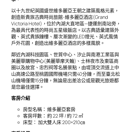
以十九世紀英國盛世維多麗亞王朝之建築風格元素，
創造新貴族古典時尚旅館-維多麗亞酒店(Grand
Victoria Hotel)，位於內湖大直地區—捷運劍南站旁，
為最具代表性的時尚五星級飯店。以古典語彙建築外
觀、英式貴族鐘樓、層次漸變的LED燈光、英式風情
戶外花園，創造出維多麗亞酒店的多樣風貌。
鄰近內湖科技園區、世貿中心、汐止與南港工業區與
美麗華購物中心(美麗華摩天輪)、士林夜市及東區商
圈以及故宮、忠烈祠等名勝景點，由堤頂交流道上中
山高速公路至桃園國際機場只需40分鐘，而至臺北松
山機場僅需15分鐘，無論是出差洽公或是觀光旅遊都
是您最佳選擇。
客房介紹
房型名稱： 維多麗亞套房
客房坪數： 約 22 坪 / 約 72 ㎡
床型： 加大雙人床 200×210㎝