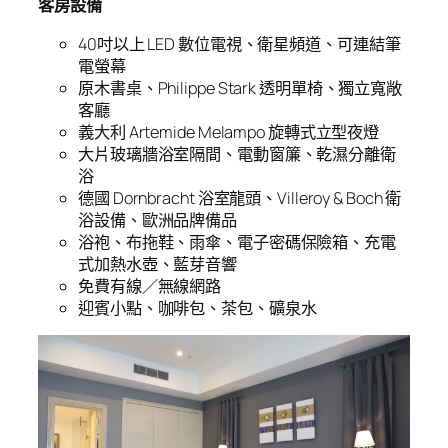
客房設備
40吋以上 LED 數位電視、衛星頻道、可連結筆
電螢幕
原木書桌、Philippe Stark 透明單椅、獨立寬敞
客廳
義大利 Artemide Melampo 旋轉式立型夜燈
大片玻璃牆浴室隔間、電動窗簾、乾濕分離衛
浴
德國 Dornbracht 浴室龍頭、Villeroy & Boch 衛
浴設備、歐洲品牌備品
浴袍、布拖鞋、雨傘、電子密碼保險箱、充電
式加熱水壺、藍芽音響
免費有線／無線網路
迎賓小點、咖啡包、茶包、礦泉水