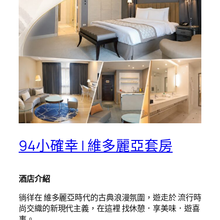
94小確幸 | 維多麗亞套房
酒店介紹
徜徉在 維多麗亞時代的古典浪漫氛圍，遊走於 流行時
尚交織的新現代主義，在這裡 找休憩．享美味．遊喜
事。