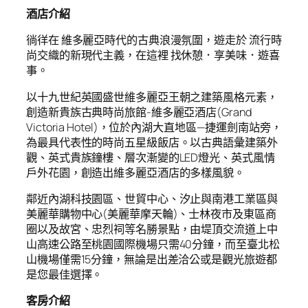
酒店介紹
徜徉在 維多麗亞時代的古典浪漫氛圍，遊走於 流行時
尚交織的新現代主義，在這裡 找休憩．享美味．遊喜
事。
以十九世紀英國盛世維多麗亞王朝之建築風格元素，
創造新貴族古典時尚旅館-維多麗亞酒店(Grand
Victoria Hotel)，位於內湖大直地區—捷運劍南站旁，
為最具代表性的時尚五星級飯店。以古典語彙建築外
觀、英式貴族鐘樓、層次漸變的LED燈光、英式風情
戶外花園，創造出維多麗亞酒店的多樣風貌。
鄰近內湖科技園區、世貿中心、汐止與南港工業區與
美麗華購物中心(美麗華摩天輪)、士林夜市及東區商
圈以及故宮、忠烈祠等名勝景點，由堤頂交流道上中
山高速公路至桃園國際機場只需40分鐘，而至臺北松
山機場僅需15分鐘，無論是出差洽公或是觀光旅遊都
是您最佳選擇。
客房介紹