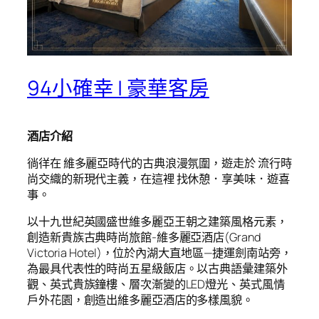
94小確幸 | 豪華客房
酒店介紹
徜徉在 維多麗亞時代的古典浪漫氛圍，遊走於 流行時
尚交織的新現代主義，在這裡 找休憩．享美味．遊喜
事。
以十九世紀英國盛世維多麗亞王朝之建築風格元素，
創造新貴族古典時尚旅館-維多麗亞酒店(Grand
Victoria Hotel)，位於內湖大直地區—捷運劍南站旁，
為最具代表性的時尚五星級飯店。以古典語彙建築外
觀、英式貴族鐘樓、層次漸變的LED燈光、英式風情
戶外花園，創造出維多麗亞酒店的多樣風貌。