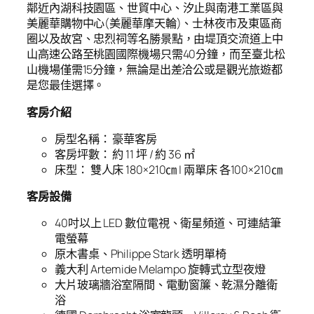
鄰近內湖科技園區、世貿中心、汐止與南港工業區與
美麗華購物中心(美麗華摩天輪)、士林夜市及東區商
圈以及故宮、忠烈祠等名勝景點，由堤頂交流道上中
山高速公路至桃園國際機場只需40分鐘，而至臺北松
山機場僅需15分鐘，無論是出差洽公或是觀光旅遊都
是您最佳選擇。
客房介紹
房型名稱： 豪華客房
客房坪數： 約 11 坪 / 約 36 ㎡
床型： 雙人床 180×210㎝ | 兩單床 各100×210㎝
客房設備
40吋以上 LED 數位電視、衛星頻道、可連結筆
電螢幕
原木書桌、Philippe Stark 透明單椅
義大利 Artemide Melampo 旋轉式立型夜燈
大片玻璃牆浴室隔間、電動窗簾、乾濕分離衛
浴