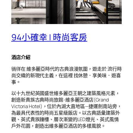
94小確幸 | 時尚客房
酒店介紹
徜徉在 維多麗亞時代的古典浪漫氛圍，遊走於 流行時
尚交織的新現代主義，在這裡 找休憩．享美味．遊喜
事。
以十九世紀英國盛世維多麗亞王朝之建築風格元素，
創造新貴族古典時尚旅館-維多麗亞酒店(Grand
Victoria Hotel)，位於內湖大直地區—捷運劍南站旁，
為最具代表性的時尚五星級飯店。以古典語彙建築外
觀、英式貴族鐘樓、層次漸變的LED燈光、英式風情
戶外花園，創造出維多麗亞酒店的多樣風貌。