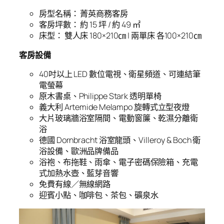
房型名稱： 菁英商務客房
客房坪數： 約 15 坪 / 約 49 ㎡
床型： 雙人床 180×210㎝ | 兩單床 各100×210㎝
客房設備
40吋以上 LED 數位電視、衛星頻道、可連結筆
電螢幕
原木書桌、Philippe Stark 透明單椅
義大利 Artemide Melampo 旋轉式立型夜燈
大片玻璃牆浴室隔間、電動窗簾、乾濕分離衛
浴
德國 Dornbracht 浴室龍頭、Villeroy & Boch 衛
浴設備、歐洲品牌備品
浴袍、布拖鞋、雨傘、電子密碼保險箱、充電
式加熱水壺、藍芽音響
免費有線／無線網路
迎賓小點、咖啡包、茶包、礦泉水