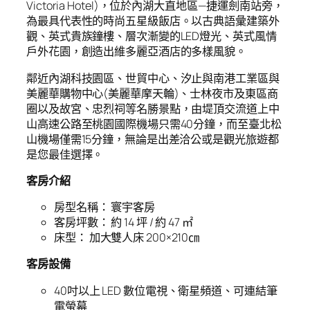
Victoria Hotel)，位於內湖大直地區—捷運劍南站旁，
為最具代表性的時尚五星級飯店。以古典語彙建築外
觀、英式貴族鐘樓、層次漸變的LED燈光、英式風情
戶外花園，創造出維多麗亞酒店的多樣風貌。
鄰近內湖科技園區、世貿中心、汐止與南港工業區與
美麗華購物中心(美麗華摩天輪)、士林夜市及東區商
圈以及故宮、忠烈祠等名勝景點，由堤頂交流道上中
山高速公路至桃園國際機場只需40分鐘，而至臺北松
山機場僅需15分鐘，無論是出差洽公或是觀光旅遊都
是您最佳選擇。
客房介紹
房型名稱： 寰宇客房
客房坪數： 約 14 坪 / 約 47 ㎡
床型： 加大雙人床 200×210㎝
客房設備
40吋以上 LED 數位電視、衛星頻道、可連結筆
電螢幕