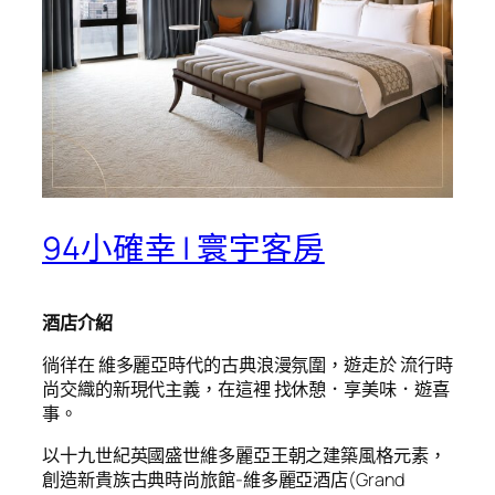
94小確幸 | 寰宇客房
酒店介紹
徜徉在 維多麗亞時代的古典浪漫氛圍，遊走於 流行時
尚交織的新現代主義，在這裡 找休憩．享美味．遊喜
事。
以十九世紀英國盛世維多麗亞王朝之建築風格元素，
創造新貴族古典時尚旅館-維多麗亞酒店(Grand