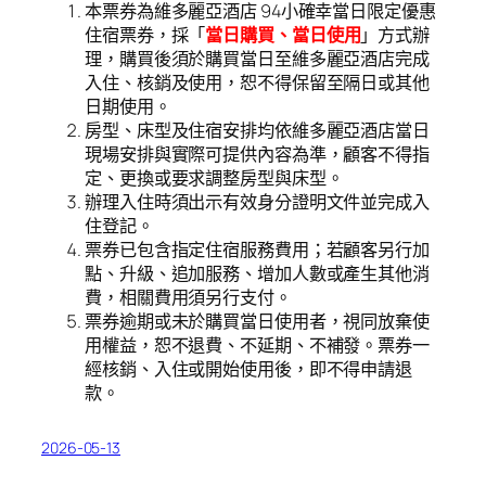
本票券為維多麗亞酒店 94小確幸當日限定優惠
住宿票券，採「
當日購買、當日使用
」方式辦
理，購買後須於購買當日至維多麗亞酒店完成
入住、核銷及使用，恕不得保留至隔日或其他
日期使用。
房型、床型及住宿安排均依維多麗亞酒店當日
現場安排與實際可提供內容為準，顧客不得指
定、更換或要求調整房型與床型。
辦理入住時須出示有效身分證明文件並完成入
住登記。
票券已包含指定住宿服務費用；若顧客另行加
點、升級、追加服務、增加人數或產生其他消
費，相關費用須另行支付。
票券逾期或未於購買當日使用者，視同放棄使
用權益，恕不退費、不延期、不補發。票券一
經核銷、入住或開始使用後，即不得申請退
款。
2026-05-13