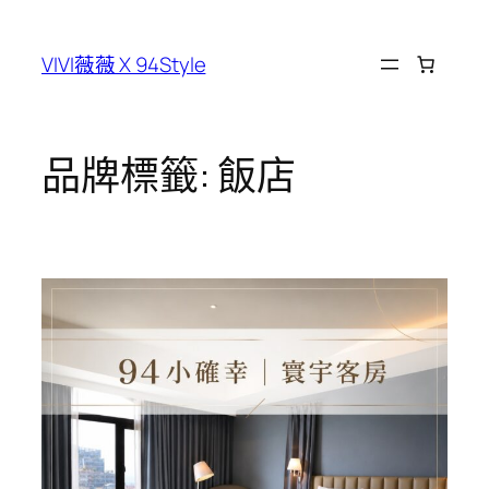
跳
至
VIVI薇薇 X 94Style
主
要
內
容
品牌標籤:
飯店