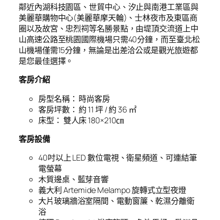
鄰近內湖科技園區、世貿中心、汐止與南港工業區與
美麗華購物中心(美麗華摩天輪)、士林夜市及東區商
圈以及故宮、忠烈祠等名勝景點，由堤頂交流道上中
山高速公路至桃園國際機場只需40分鐘，而至臺北松
山機場僅需15分鐘，無論是出差洽公或是觀光旅遊都
是您最佳選擇。
客房介紹
房型名稱： 時尚客房
客房坪數： 約 11 坪 / 約 36 ㎡
床型： 雙人床 180×210㎝
客房設備
40吋以上 LED 數位電視、衛星頻道、可連結筆
電螢幕
木質邊桌、藍芽音響
義大利 Artemide Melampo 旋轉式立型夜燈
大片玻璃牆浴室隔間、電動窗簾、乾濕分離衛
浴