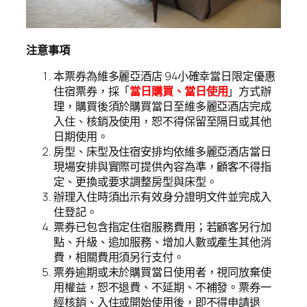
注意事項
本票券為維多麗亞酒店 94小確幸當日限定優惠
住宿票券，採「
當日購買、當日使用
」方式辦
理，購買後須於購買當日至維多麗亞酒店完成
入住、核銷及使用，恕不得保留至隔日或其他
日期使用。
房型、床型及住宿安排均依維多麗亞酒店當日
現場安排與實際可提供內容為準，顧客不得指
定、更換或要求調整房型與床型。
辦理入住時須出示有效身分證明文件並完成入
住登記。
票券已包含指定住宿服務費用；若顧客另行加
點、升級、追加服務、增加人數或產生其他消
費，相關費用須另行支付。
票券逾期或未於購買當日使用者，視同放棄使
用權益，恕不退費、不延期、不補發。票券一
經核銷、入住或開始使用後，即不得申請退