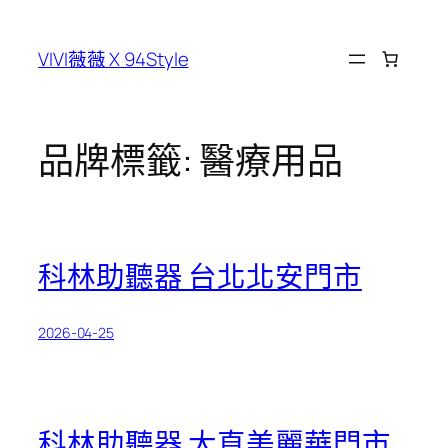
跳
至
VIVI薇薇 X 94Style
主
要
內
容
品牌標籤:
醫療用品
科林助聽器 台北北安門市
2026-04-25
科林助聽器 大直美麗華門市