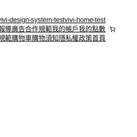
vivi-design-system-test
vivi-home-test
報導
廣告合作規範
我的帳戶
我的點數
規範
購物車
購物須知
隱私權政策
首頁