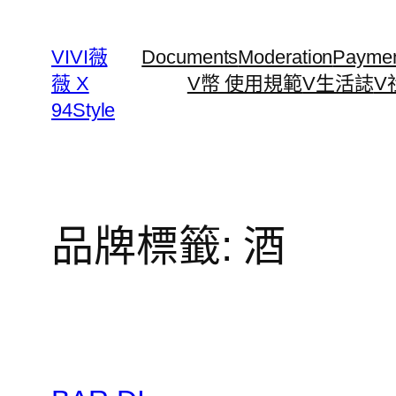
跳
至
VIVI薇
Documents
Moderation
Payme
主
薇 X
V幣 使用規範
V生活誌
V
要
94Style
內
容
品牌標籤:
酒