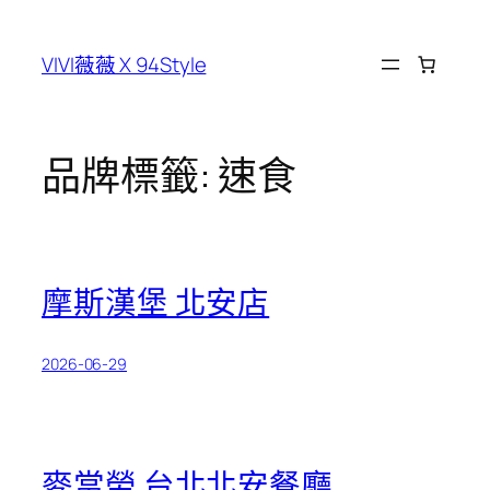
跳
至
VIVI薇薇 X 94Style
主
要
內
容
品牌標籤:
速食
摩斯漢堡 北安店
2026-06-29
麥當勞 台北北安餐廳