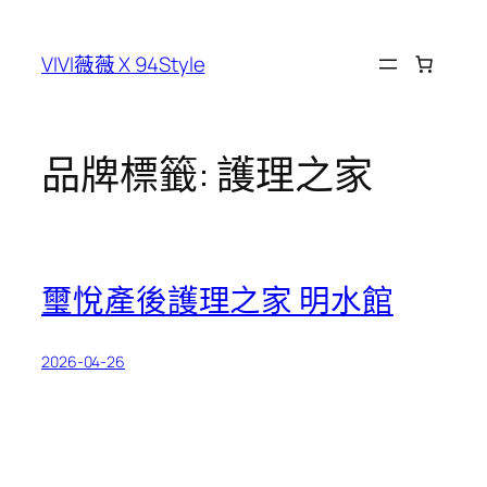
跳
至
VIVI薇薇 X 94Style
主
要
內
容
品牌標籤:
護理之家
璽悅產後護理之家 明水館
2026-04-26