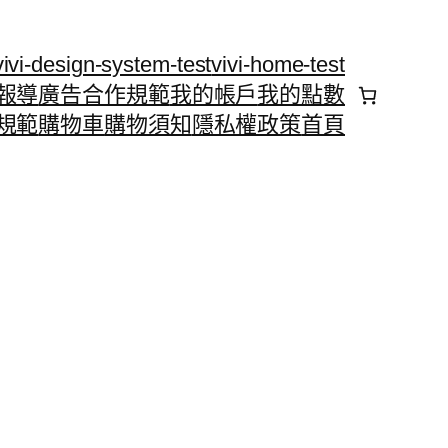
vivi-design-system-test
vivi-home-test
報導
廣告合作規範
我的帳戶
我的點數
規範
購物車
購物須知
隱私權政策
首頁