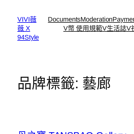
跳
至
VIVI薇
Documents
Moderation
Payme
主
薇 X
V幣 使用規範
V生活誌
V
要
94Style
內
容
品牌標籤:
藝廊