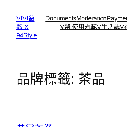
跳
至
VIVI薇
Documents
Moderation
Payme
主
薇 X
V幣 使用規範
V生活誌
V
要
94Style
內
容
品牌標籤:
茶品