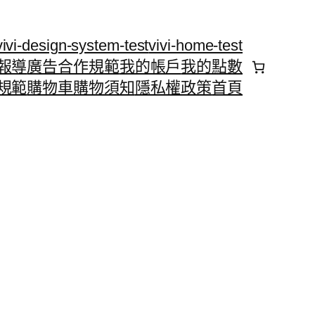
vivi-design-system-test
vivi-home-test
報導
廣告合作規範
我的帳戶
我的點數
規範
購物車
購物須知
隱私權政策
首頁