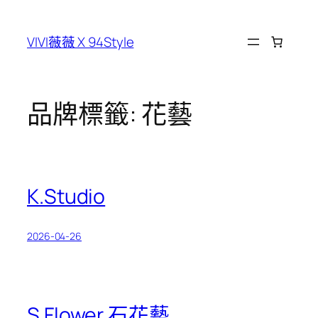
跳
至
VIVI薇薇 X 94Style
主
要
內
容
品牌標籤:
花藝
K.Studio
2026-04-26
S.Flower 石花藝