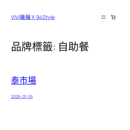
跳
至
VIVI薇薇 X 94Style
主
要
內
容
品牌標籤:
自助餐
泰市場
2026-07-05