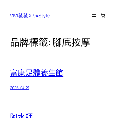
跳
至
VIVI薇薇 X 94Style
主
要
內
容
品牌標籤:
腳底按摩
富康足體養生館
2026-04-21
阿水師