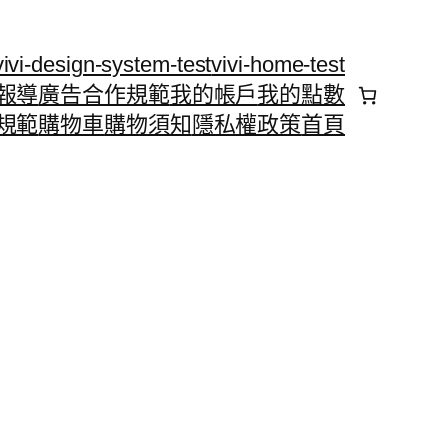
vivi-design-system-test
vivi-home-test
報導
廣告合作規範
我的帳戶
我的點數
規範
購物車
購物須知
隱私權政策
首頁