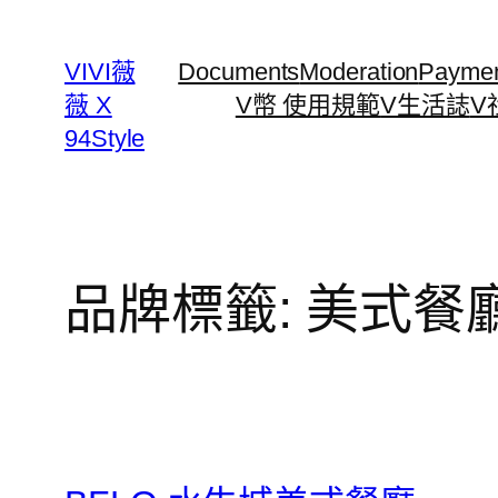
跳
至
VIVI薇
Documents
Moderation
Payme
主
薇 X
V幣 使用規範
V生活誌
V
要
94Style
內
容
品牌標籤:
美式餐