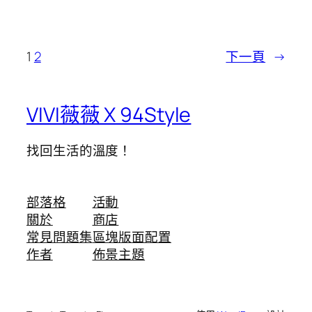
1
2
下一頁
→
VIVI薇薇 X 94Style
找回生活的溫度！
部落格
活動
關於
商店
常見問題集
區塊版面配置
作者
佈景主題