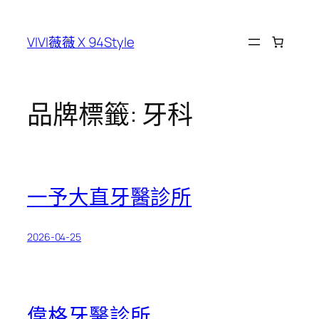
跳
至
VIVI薇薇 X 94Style
主
要
內
容
品牌標籤:
牙科
一予大直牙醫診所
2026-04-25
偉格牙醫診所