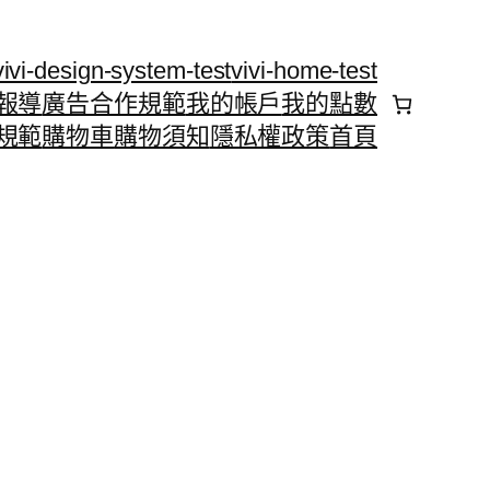
vivi-design-system-test
vivi-home-test
報導
廣告合作規範
我的帳戶
我的點數
規範
購物車
購物須知
隱私權政策
首頁