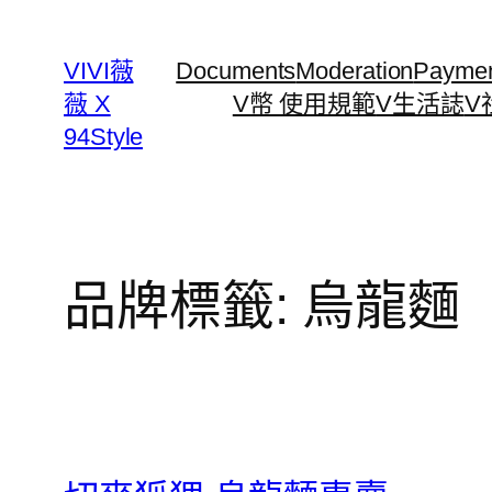
跳
至
VIVI薇
Documents
Moderation
Payme
主
薇 X
V幣 使用規範
V生活誌
V
要
94Style
內
容
品牌標籤:
烏龍麵