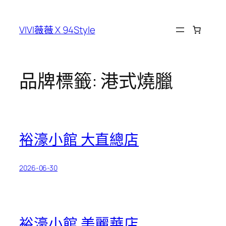
跳
至
VIVI薇薇 X 94Style
主
要
內
容
品牌標籤:
港式燒臘
裕濠小館 大直總店
2026-06-30
裕濠小館 美麗華店