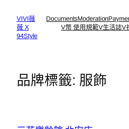
跳
至
VIVI薇
Documents
Moderation
Payme
主
薇 X
V幣 使用規範
V生活誌
V
要
94Style
內
容
品牌標籤:
服飾