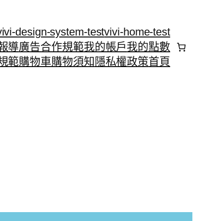
vivi-design-system-test
vivi-home-test
報導
廣告合作規範
我的帳戶
我的點數
規範
購物車
購物須知
隱私權政策
首頁