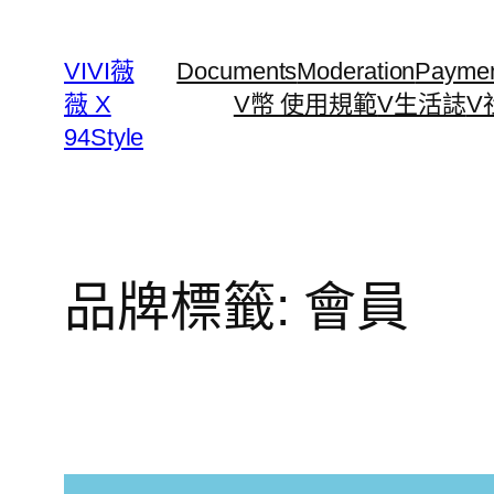
跳
至
VIVI薇
Documents
Moderation
Payme
主
薇 X
V幣 使用規範
V生活誌
V
要
94Style
內
容
品牌標籤:
會員